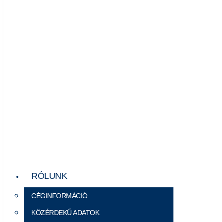
A Versenyképes Közép-Magyarország Operatív Programról
itt
olvash
Interreg V-A Szlovákia-Magyarország Együttműködési Program
Az Interreg V-A Szlovákia-Magyarország Együttműködési Programról
RÓLUNK
CÉGINFORMÁCIÓ
KÖZÉRDEKŰ ADATOK