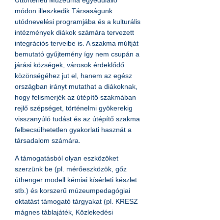
Úttörténeti Múzeuma egyedülálló
módon illeszkedik Társaságunk
utódnevelési programjába és a kulturális
intézmények diákok számára tervezett
integrációs terveibe is. A szakma múltját
bemutató gyűjtemény így nem csupán a
járási községek, városok érdeklődő
közönségéhez jut el, hanem az egész
országban irányt mutathat a diákoknak,
hogy felismerjék az útépítő szakmában
rejlő szépséget, történelmi gyökerekig
visszanyúló tudást és az útépítő szakma
felbecsülhetetlen gyakorlati hasznát a
társadalom számára.
A támogatásból olyan eszközöket
szerzünk be (pl. mérőeszközök, gőz
úthenger modell kémiai kísérleti készlet
stb.) és korszerű múzeumpedagógiai
oktatást támogató tárgyakat (pl. KRESZ
mágnes táblajáték, Közlekedési