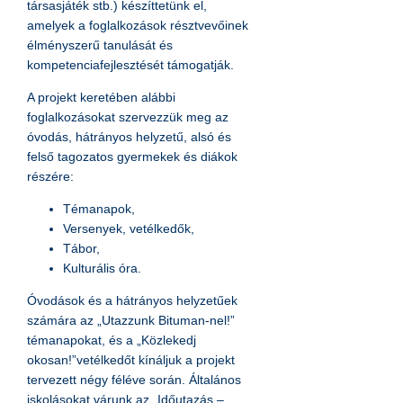
társasjáték stb.) készíttetünk el,
amelyek a foglalkozások résztvevőinek
élményszerű tanulását és
kompetenciafejlesztését támogatják.
A projekt keretében alábbi
foglalkozásokat szervezzük meg az
óvodás, hátrányos helyzetű, alsó és
felső tagozatos gyermekek és diákok
részére:
Témanapok,
Versenyek, vetélkedők,
Tábor,
Kulturális óra.
Óvodások és a hátrányos helyzetűek
számára az „Utazzunk Bituman-nel!”
témanapokat, és a „Közlekedj
okosan!”vetélkedőt kínáljuk a projekt
tervezett négy féléve során. Általános
iskolásokat várunk az „Időutazás –