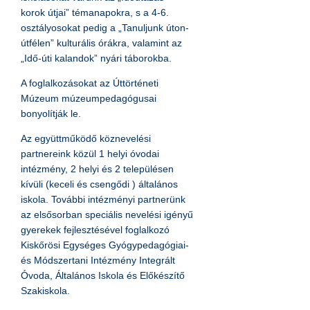
korok útjai” témanapokra, s a 4-6.
osztályosokat pedig a „Tanuljunk úton-
útfélen” kulturális órákra, valamint az
„Idő-úti kalandok” nyári táborokba.
A foglalkozásokat az Úttörténeti
Múzeum múzeumpedagógusai
bonyolítják le.
Az együttműködő köznevelési
partnereink közül 1 helyi óvodai
intézmény, 2 helyi és 2 településen
kívüli (keceli és csengődi ) általános
iskola. További intézményi partnerünk
az elsősorban speciális nevelési igényű
gyerekek fejlesztésével foglalkozó
Kiskőrösi Egységes Gyógypedagógiai-
és Módszertani Intézmény Integrált
Óvoda, Általános Iskola és Előkészítő
Szakiskola.