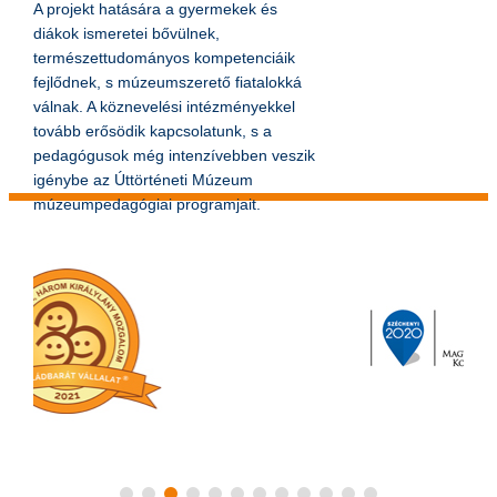
A projekt hatására a gyermekek és
diákok ismeretei bővülnek,
természettudományos kompetenciáik
fejlődnek, s múzeumszerető fiatalokká
válnak. A köznevelési intézményekkel
tovább erősödik kapcsolatunk, s a
pedagógusok még intenzívebben veszik
igénybe az Úttörténeti Múzeum
múzeumpedagógiai programjait.