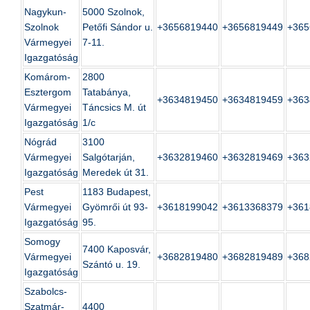
Nagykun-
5000 Szolnok,
Szolnok
Petőfi Sándor u.
+3656819440
+3656819449
+365
Vármegyei
7-11.
Igazgatóság
Komárom-
2800
Esztergom
Tatabánya,
+3634819450
+3634819459
+363
Vármegyei
Táncsics M. út
Igazgatóság
1/c
Nógrád
3100
Vármegyei
Salgótarján,
+3632819460
+3632819469
+363
Igazgatóság
Meredek út 31.
Pest
1183 Budapest,
Vármegyei
Gyömrői út 93-
+3618199042
+3613368379
+361
Igazgatóság
95.
Somogy
7400 Kaposvár,
Vármegyei
+3682819480
+3682819489
+368
Szántó u. 19.
Igazgatóság
Szabolcs-
Szatmár-
4400