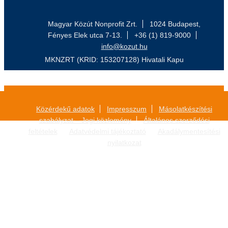
Magyar Közút Nonprofit Zrt.
1024 Budapest,
Fényes Elek utca 7-13.
+36 (1) 819-9000
info@kozut.hu
MKNZRT (KRID: 153207128) Hivatali Kapu
Közérdekű adatok
Impresszum
Másolatkészítési
szabályzat – Jogi közlemény
Általános szerződési
feltételek
Adatvédelmi tájékoztató
Akadálymentesítési
nyilatkozat