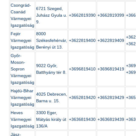
Csongrád-
6721 Szeged,
Csanád
Juhász Gyula u.
+3662819390
+3662819399
+366
Vármegyei
9.
Igazgatóság
Fejér
8000
+362
Vármegyei
Székesfehérvár,
+3622819400
+3622819409
+362
Igazgatóság
Berényi út 13.
Győr-
Moson-
9022 Győr,
+369
Sopron
+3696819410
+3696819419
Batthyány tér 8.
+369
Vármegyei
Igazgatóság
Hajdú-Bihar
4025 Debrecen,
Vármegyei
+3652819420
+3652819429
+365
Barna u. 15.
Igazgatóság
Heves
3300 Eger,
Vármegyei
Mátyás király út
+3636819430
+3636819439
+363
Igazgatóság
136/A
Jász-