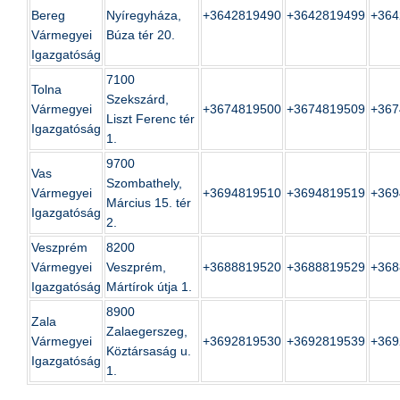
Bereg
Nyíregyháza,
+3642819490
+3642819499
+364
Vármegyei
Búza tér 20.
Igazgatóság
7100
Tolna
Szekszárd,
Vármegyei
+3674819500
+3674819509
+367
Liszt Ferenc tér
Igazgatóság
1.
9700
Vas
Szombathely,
Vármegyei
+3694819510
+3694819519
+369
Március 15. tér
Igazgatóság
2.
Veszprém
8200
Vármegyei
Veszprém,
+3688819520
+3688819529
+368
Igazgatóság
Mártírok útja 1.
8900
Zala
Zalaegerszeg,
Vármegyei
+3692819530
+3692819539
+369
Köztársaság u.
Igazgatóság
1.